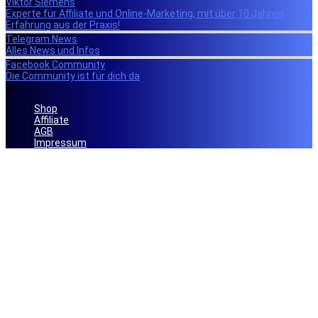
Viktor Siemens
Experte für Affiliate und Online-Marketing, mit über 10 Jahren
Erfahrung aus der Praxis!
Telegram News
Alles News und Infos
Facebook Community
Die Community ist für dich da
Shop
Affiliate
AGB
Impressum